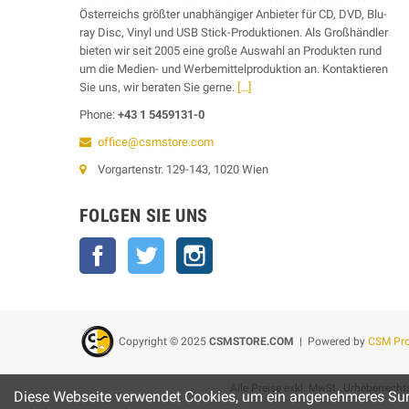
Österreichs größter unabhängiger Anbieter für CD, DVD, Blu-
ray Disc, Vinyl und USB Stick-Produktionen. Als Großhändler
bieten wir seit 2005 eine große Auswahl an Produkten rund
um die Medien- und Werbemittelproduktion an. Kontaktieren
Sie uns, wir beraten Sie gerne.
[...]
Phone:
+43 1 5459131-0
office@csmstore.com
Vorgartenstr. 129-143, 1020 Wien
FOLGEN SIE UNS
Facebook
Twitter
Instagram
Copyright © 2025
CSMSTORE.COM
| Powered by
CSM Pr
Alle Preise exkl. MwSt., Urheberrec
Diese Webseite verwendet Cookies, um ein angenehmeres Sur