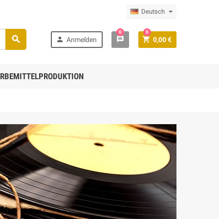
Deutsch
0
0

message


Anmelden
0,00 €
RBEMITTELPRODUKTION