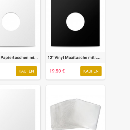
12" Vinyl Papiertaschen mit Doppellochung, weiß, 50 Stk.
12" Vinyl Maxitasche mit Loch, schwarz, 50 Stk.
19,50 €
KAUFEN
KAUFEN