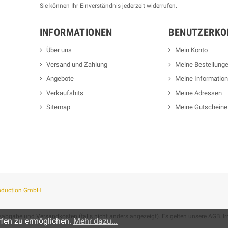
Sie können Ihr Einverständnis jederzeit widerrufen.
INFORMATIONEN
BENUTZERKO
Über uns
Mein Konto
Versand und Zahlung
Meine Bestellung
Angebote
Meine Informatio
Verkaufshits
Meine Adressen
Sitemap
Meine Gutscheine
oduction GmbH
htsabgabe und Versandkosten (falls nicht anders angezeigt). Es gelten unsere
AGB
. 
fen zu ermöglichen.
Mehr dazu...