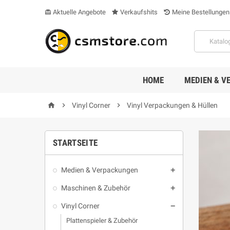
Aktuelle Angebote
Verkaufshits
Meine Bestellungen
card_giftcard
HOME
MEDIEN & V

Vinyl Corner

Vinyl Verpackungen & Hüllen
home
STARTSEITE
Medien & Verpackungen

Maschinen & Zubehör

Vinyl Corner

Plattenspieler & Zubehör