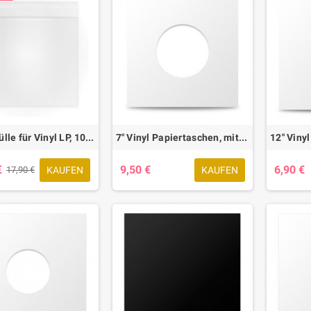
Plastikhülle für Vinyl LP, 100 Stk.
7" Vinyl Papiertaschen, mit Doppellochung, weiß, 50 Stk.
€
9,50 €
6,90 €
KAUFEN
KAUFEN
17,90 €