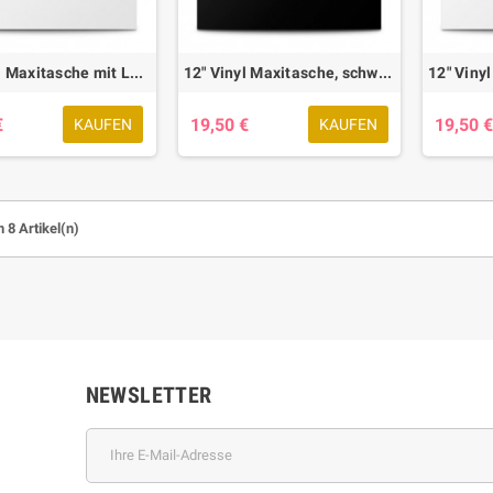
12" Vinyl Maxitasche mit Loch, weiß, 50 Stk.
12" Vinyl Maxitasche, schwarz, 50 Stk.
€
19,50 €
19,50 
KAUFEN
KAUFEN
l Cleaner VC-S
Pro-Ject RPM 9.1 Acryl
n 8 Artikel(n)
NEWSLETTER