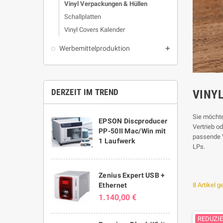
Vinyl Verpackungen & Hüllen
Schallplatten
Vinyl Covers Kalender
Werbemittelproduktion

DERZEIT IM TREND
VINY
Sie möchte
EPSON Discproducer
Vertrieb o
PP-50II Mac/Win mit
passende V
1 Laufwerk
LPs.
Zenius Expert USB +
Ethernet
8 Artikel 
1.140,00 €
REDUZI